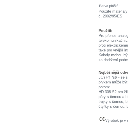
Barva pláště:
Použité materiály
č. 2002/95/ES
Použití:
Pro přenos analog
telekomunikačních
proti elektrickém
také pro vnější i
Kabely mohou být
za dodržení podm
Nejběžnější odvo
JCYFY /st/ - se 
prvkem může být ž
potom:
HD 308 S2 pro žil
páry s černou a bí
trojky s černou, b
čtyřky s černou, 
Výrobek je v 