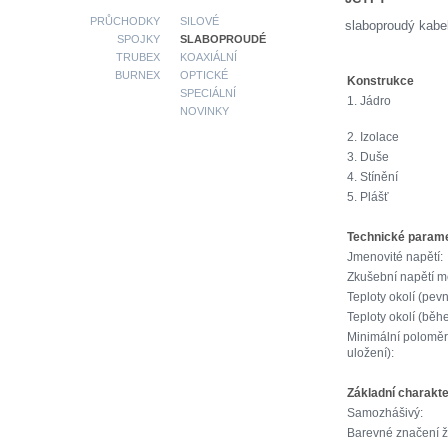
PRŮCHODKY
SILOVÉ
slaboproudý kabe
SPOJKY
SLABOPROUDÉ
TRUBEX
KOAXIÁLNÍ
BURNEX
OPTICKÉ
Konstrukce
SPECIÁLNÍ
1. Jádro
NOVINKY
2. Izolace
3. Duše
4. Stínění
5. Plášť
Technické param
Jmenovité napětí:
Zkušební napětí me
Teploty okolí (pevn
Teploty okolí (běh
Minimální polomě
uložení):
Základní charakte
Samozhášivý:
Barevné značení ži