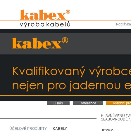
Poptávka
O nás
Reference
Výrobní pr
HLAVNÍ MENU
/
V
SLABOPROUDÉ
/
ÚČELOVÉ PRODUKTY
KABELY
JCYFY