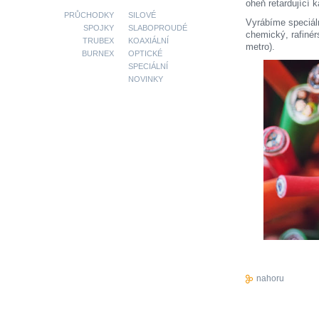
oheň retardující k
PRŮCHODKY
SILOVÉ
Vyrábíme speciáln
SPOJKY
SLABOPROUDÉ
chemický, rafinér
TRUBEX
KOAXIÁLNÍ
metro).
BURNEX
OPTICKÉ
SPECIÁLNÍ
NOVINKY
nahoru