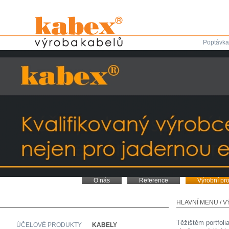
Poptávka
O nás
Reference
Výrobní pr
HLAVNÍ MENU
/
V
Těžištěm portfol
ÚČELOVÉ PRODUKTY
KABELY