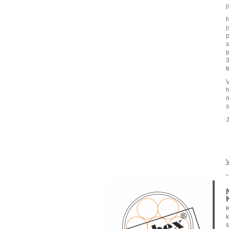
j
N
j
p
s
p
3
t
V
h
m
s
J
V
K
k
s