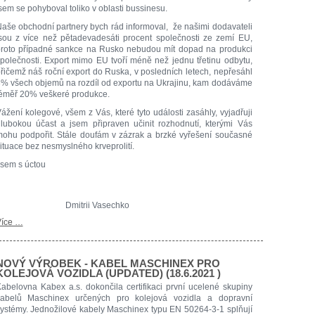
sem se pohyboval toliko v oblasti bussinesu.
aše obchodní partnery bych rád informoval, že našimi dodavateli
sou z více než pětadevadesáti procent společnosti ze zemí EU,
roto případné sankce na Rusko nebudou mít dopad na produkci
polečnosti. Export mimo EU tvoří méně než jednu třetinu odbytu,
řičemž náš roční export do Ruska, v posledních letech, nepřesáhl
% všech objemů na rozdíl od exportu na Ukrajinu, kam dodáváme
éměř 20% veškeré produkce.
ážení kolegové, všem z Vás, které tyto události zasáhly, vyjadřuji
lubokou účast a jsem připraven učinit rozhodnutí, kterými Vás
ohu podpořit. Stále doufám v zázrak a brzké vyřešení současné
ituace bez nesmyslného krveprolití.
sem s úctou
Dmitrii Vasechko
íce …
NOVÝ VÝROBEK - KABEL MASCHINEX PRO
KOLEJOVÁ VOZIDLA (UPDATED) (18.6.2021 )
abelovna Kabex a.s. dokončila certifikaci první ucelené skupiny
abelů Maschinex určených pro kolejová vozidla a dopravní
ystémy. Jednožilové kabely Maschinex typu EN 50264-3-1 splňují