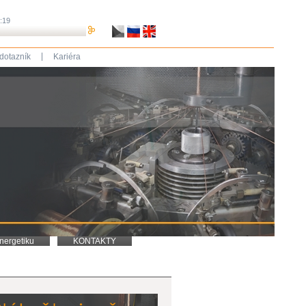
5:19
|
dotazník
Kariéra
nergetiku
KONTAKTY