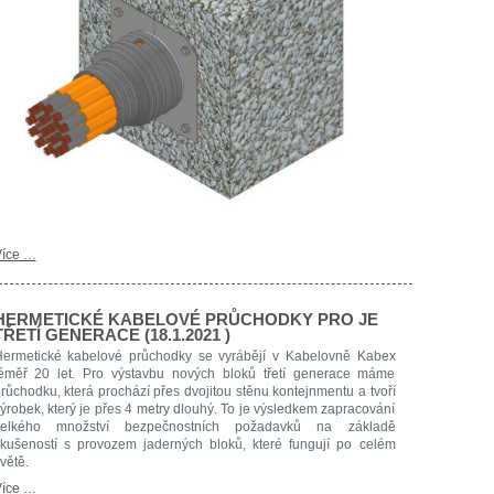
íce …
HERMETICKÉ KABELOVÉ PRŮCHODKY PRO JE
TŘETÍ GENERACE (18.1.2021 )
ermetické kabelové průchodky se vyrábějí v Kabelovně Kabex
éměř 20 let. Pro výstavbu nových bloků třetí generace máme
růchodku, která prochází přes dvojitou stěnu kontejnmentu a tvoří
ýrobek, který je přes 4 metry dlouhý. To je výsledkem zapracování
velkého množství bezpečnostních požadavků na základě
kušeností s provozem jaderných bloků, které fungují po celém
větě.
íce …