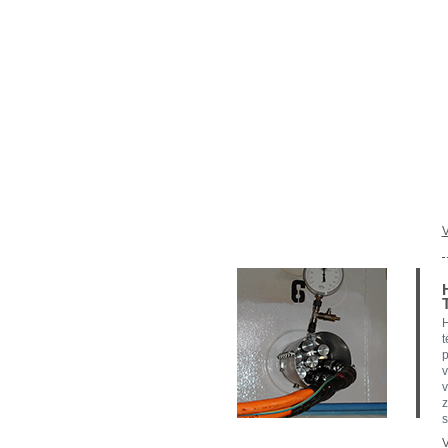
V
H
t
p
v
z
s
V