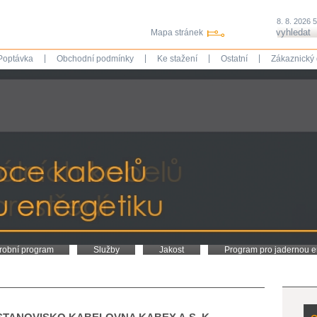
8. 8. 2026 
Mapa stránek
|
|
|
|
Poptávka
Obchodní podmínky
Ke stažení
Ostatní
Zákaznický 
robní program
Služby
Jakost
Program pro jadernou e