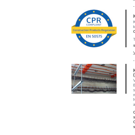
k
T
s
V
V
s
n
N
a
s
s