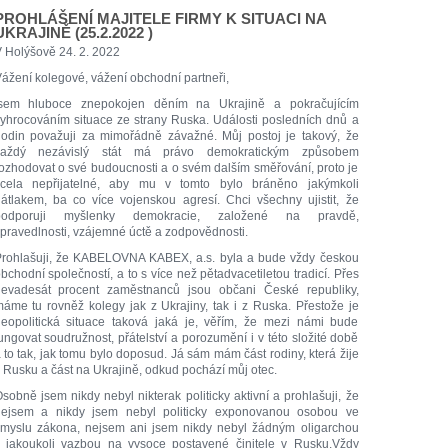
PROHLÁŠENÍ MAJITELE FIRMY K SITUACI NA
UKRAJINĚ (25.2.2022 )
 Holýšově 24. 2. 2022
ážení kolegové, vážení obchodní partneři,
jsem hluboce znepokojen děním na Ukrajině a pokračujícím
yhrocováním situace ze strany Ruska. Události posledních dnů a
odin považuji za mimořádně závažné. Můj postoj je takový, že
každý nezávislý stát má právo demokratickým způsobem
ozhodovat o své budoucnosti a o svém dalším směřování, proto je
cela nepřijatelné, aby mu v tomto bylo bráněno jakýmkoli
átlakem, ba co více vojenskou agresí. Chci všechny ujistit, že
podporuji myšlenky demokracie, založené na pravdě,
pravedlnosti, vzájemné úctě a zodpovědnosti.
rohlašuji, že KABELOVNA KABEX, a.s. byla a bude vždy českou
bchodní společností, a to s více než pětadvacetiletou tradicí. Přes
evadesát procent zaměstnanců jsou občani České republiky,
áme tu rovněž kolegy jak z Ukrajiny, tak i z Ruska. Přestože je
eopolitická situace taková jaká je, věřím, že mezi námi bude
ungovat soudružnost, přátelství a porozumění i v této složité době
 to tak, jak tomu bylo doposud. Já sám mám část rodiny, která žije
 Rusku a část na Ukrajině, odkud pochází můj otec.
sobně jsem nikdy nebyl nikterak politicky aktivní a prohlašuji, že
ejsem a nikdy jsem nebyl politicky exponovanou osobou ve
myslu zákona, nejsem ani jsem nikdy nebyl žádným oligarchou
 jakoukoli vazbou na vysoce postavené činitele v Rusku.Vždy