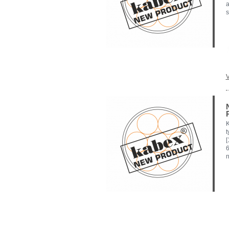
a
s
V
K
[
6
n