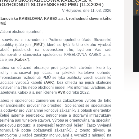
STANOVISKO KABELOVNA KABEX A.S. K
ROZHODNUTÍ SLOVENSKÉHO PMÚ (11.3.2026 )
V Holýšově, dne 11. 03. 2026
Stanovisko KABELOVNA KABEX a.s. k rozhodnutí slovenského
PMÚ
ážení obchodní partneři,
 souvislosti s rozhodnutím Protimonopolného úřadu Slovenské
epubliky (dále jen „
PMÚ
“), které se týká širšího okruhu výrobců
kabelů působících na slovenském trhu, bychom Vás rádi
nformovali o stanovisku společnosti KABELOVNA KABEX a. s.
dále jen „
Kabex
“).
abex se důrazně ohrazuje proti jakýmkoli závěrům, které by
ohly naznačovat její účast na jakékoli kartelové dohodě.
rvoinstanční rozhodnutí PMÚ se týká prakticky všech účastníků
sociace výrobců kabelů (
AVK
), bez ohledu na jejich skutečné
ostavení na trhu nebo obchodní model. Pro informaci uvádíme, že
abelovna Kabex a.s. není členem
AVK
od roku 2022.
abex je společností zaměřenou na zakázkovou výrobu do toho
ejnáročnějšího provozního prostředí. Společnost se specializuje
a dodávky pro významné koncové zákazníky z oblasti energetiky,
četně jaderné energetiky, petrochemie a dopravní infrastruktury
zejména pak tunelové stavby). Výroba je orientována na speciální
abelovou produkci a související technická řešení, často vyvíjená
ndividuálně podle požadavků zákazníků. Z tohoto důvodu je
enotvorba u každé zakázky individuální a vychází z nákladů na