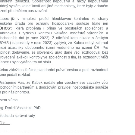
onkrétní zakázku. Společnost nepoužívá a nikdy nepoužívala
ádný systém kotací kovů ani jiné mechanismy, které byly v daném
ízení předmětem posuzování.
abex již v minulosti prošel hloubkovou kontrolou ze strany
českého Úřadu pro ochranu hospodářské soutěže (dále jen
ÚHOS
“), která proběhla i přímo ve prostorách společnosti a
ahrnovala i fyzickou kontrolu velkého množství výrobních a
bchodních dat (v roce 2022). Z oficiální komunikace s českým
OHS ( naposledy v roce 2023) vyplývá, že Kabex nebyl zahrnut
ezi účastníky obdobného řízení vedeného na území ČR. Pro
plnost dodáváme, že slovenský úřad dané věci rozhodoval bez
rovedení jakékoli kontroly ve společnosti s tím, že rozhodnutí vůči
abexu bylo vydáno tzv od stolu.
elou záležitost řešíme standardní právní cestou a proti rozhodnutí
sme podali rozklad.
jišťujeme Vás, že Kabex nadále plní všechny své závazky vůči
bchodním partnerům a dodržování pravidel hospodářské soutěže
e pro nás prioritou.
sem s úctou
ng. Dmitrii Vasechko PhD.
ředseda správní rady
íce …