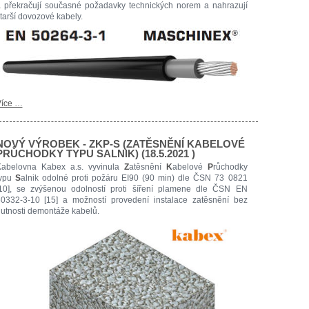
 překračují současné požadavky technických norem a nahrazují
tarší dovozové kabely.
íce …
NOVÝ VÝROBEK - ZKP-S (ZATĚSNĚNÍ KABELOVÉ
PRŮCHODKY TYPU SALNIK) (18.5.2021 )
abelovna Kabex a.s. vyvinula
Z
atěsnění
K
abelové
P
růchodky
typu
S
alnik odolné proti požáru EI90 (90 min) dle ČSN 73 0821
10], se zvýšenou odolností proti šíření plamene dle ČSN EN
0332-3-10 [15] a možností provedení instalace zatěsnění bez
utnosti demontáže kabelů.