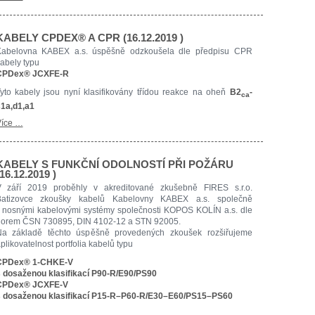
KABELY CPDEX® A CPR (16.12.2019 )
Kabelovna KABEX a.s. úspěšně odzkoušela dle předpisu CPR
abely typu
CPDex® JCXFE-R
yto kabely jsou nyní klasifikovány třídou reakce na oheň
B2
-
ca
1a,d1,a1
íce …
KABELY S FUNKČNÍ ODOLNOSTÍ PŘI POŽÁRU
(16.12.2019 )
 září 2019 proběhly v akreditované zkušebně FIRES s.r.o.
Batizovce zkoušky kabelů Kabelovny KABEX a.s. společně
 nosnými kabelovými systémy společnosti KOPOS KOLÍN a.s. dle
orem ČSN 730895, DIN 4102-12 a STN 92005.
a základě těchto úspěšně provedených zkoušek rozšiřujeme
plikovatelnost portfolia kabelů typu
CPDex® 1-CHKE-V
 dosaženou klasifikací P90-R/E90/PS90
CPDex® JCXFE-V
 dosaženou klasifikací P15-R–P60-R/E30–E60/PS15–PS60