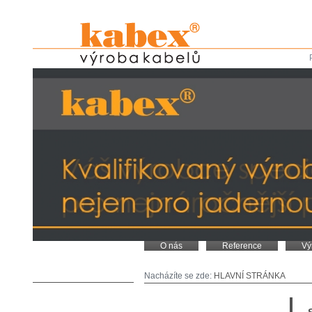
O nás
Reference
Vý
Nacházíte se zde:
HLAVNÍ STRÁNKA