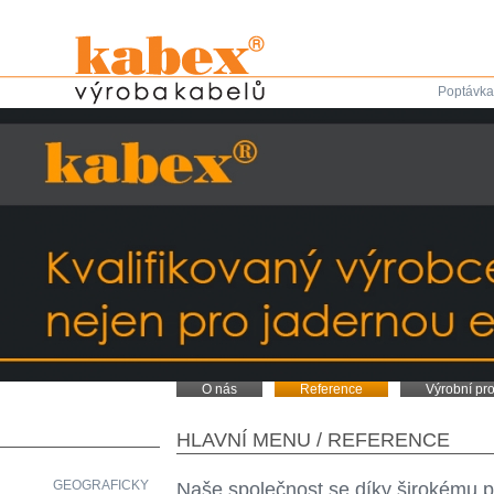
Poptávka
O nás
Reference
Výrobní pr
HLAVNÍ MENU
/
REFERENCE
GEOGRAFICKY
Naše společnost se díky širokému po