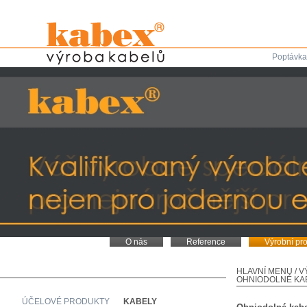
Poptávka
O nás
Reference
Výrobní pr
HLAVNÍ MENU
/
V
OHNIODOLNÉ KAB
ÚČELOVÉ PRODUKTY
KABELY