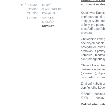
Ohniodolné kabe
armované ocelo
PRŮCHODKY
SILOVÉ
SPOJKY
SLABOPROUDÉ
Kabelovna Kabex 
TRUBEX
KOAXIÁLNÍ
oheň retardující 
BURNEX
OPTICKÉ
který je tvořen o
SPECIÁLNÍ
určeny pro petro
NOVINKY
prostředí a potř
provozu.
Ohniodolné kabel
ocelových pásek 
poskytující ještě 
armování s překry
kompresi, hlodav
elektromagnetick
Ohniodolné a oheň
uložení a uplatn
(rafinériích), dop
prostředích s mo
Značení kabelů 
doplňujícího kódo
/FeZnT/ - pozink
/FeT/ - ocelov
Příklad oheň re