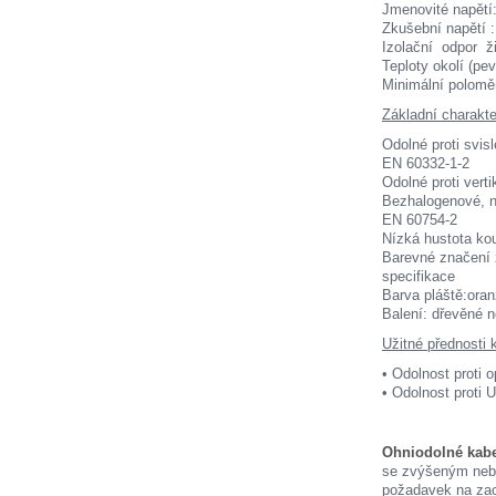
Jmenovité n
Zkušební na
Izolační odpo
Teploty okolí (pe
Minimální polom
Základní charakte
Odolné proti svis
EN 60332-1-2
Odolné proti ver
Bezhalogenové, n
EN 60754-2
Nízká hustota ko
Barevné značení 
specifikace
Barva pláště:ora
Balení: dřevěné 
Užitné přednosti
• Odolnost proti o
• Odolnost proti 
Ohniodolné kab
se zvýšeným nebe
požadavek na zach