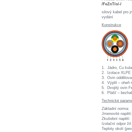
/FeZnT/o/-/
silový kabel pro 
vydání
Konstrukce
1. Jádro, Cu ku
2. Izolace XLPE
3. Ovin oddělova
4. Výplň – oheň r
5. Dvojitý ovin 
6. Plášť – bezha
Technické parame
Základní nor
Jmenovité 
Zkušební napětí
Izolační odpo
Teploty okolí (p