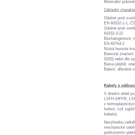
Minimální polo
Základní charakte
Odolné proti svis
EN 60332-1-1, Č
Odolné proti ver
60332-3-22
Bezhalogenové, n
EN 60754-2
Nízká hustota ko
Barevné značení 
0293) nebo dle sp
Barva pláště: ora
Balení: dřevěné 
Kabely s oděru
V dnešní době jso
LSFH (HFFR, LSOH
z termoplastický
hoření, což zajiš
kabelu).
Nevýhodou velkéh
mechanické odoln
poškozením pláště