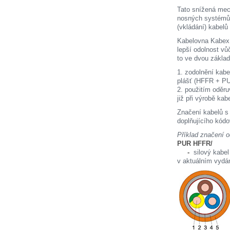
Tato snížená mech
nosných systémů 
(vkládání) kabelů
Kabelovna Kabex 
lepší odolnost vů
to ve dvou zákla
1. zodolnění kab
plášť (HFFR + P
2. použitím oděr
již při výrobě kab
Značení kabelů s
doplňujícího kód
Příklad značení 
PUR HFFR/
-
silový kabe
v aktuálním vydá