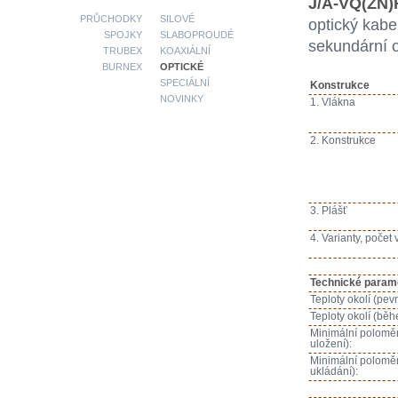
J/A-VQ(ZN)
PRŮCHODKY
SILOVÉ
optický kabe
SPOJKY
SLABOPROUDÉ
sekundární 
TRUBEX
KOAXIÁLNÍ
BURNEX
OPTICKÉ
SPECIÁLNÍ
Konstrukce
NOVINKY
1. Vlákna
2. Konstrukce
3. Plášť
4. Varianty, počet
Technické param
Teploty okolí (pev
Teploty okolí (běh
Minimální polomě
uložení):
Minimální poloměr
ukládání):