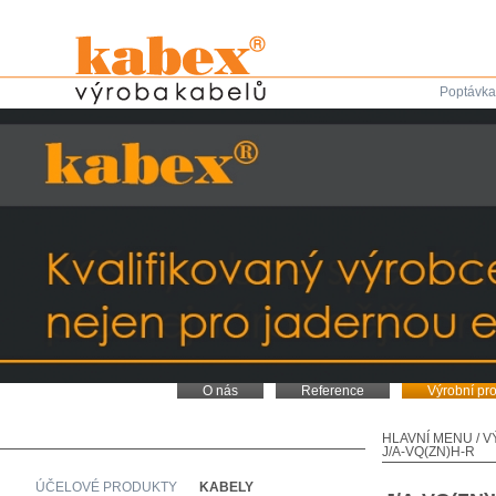
Poptávka
O nás
Reference
Výrobní pr
HLAVNÍ MENU
/
V
J/A-VQ(ZN)H-R
ÚČELOVÉ PRODUKTY
KABELY