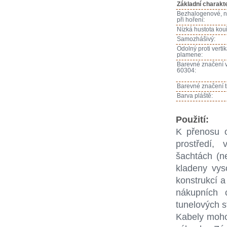
Základní charakte
Bezhalogenové, ní
při hoření:
Nízká hustota kouř
Samozhášivý:
Odolný proti verti
plamene:
Barevné značení v
60304:
Barevné značení t
Barva pláště:
Použití:
K přenosu o
prostředí,
šachtách (n
kladeny vys
konstrukcí a
nákupních 
tunelových s
Kabely moho