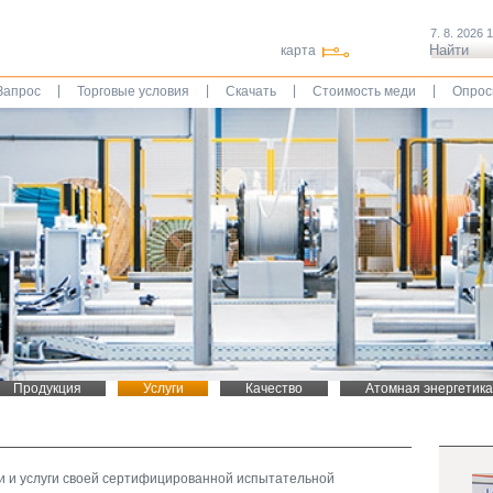
7. 8. 2026 
карта
|
|
|
|
Запрос
Торговые условия
Скачать
Стоимость меди
Опрос
Продукция
Услуги
Качество
Атомная энергетика
и и услуги своей сертифицированной испытательной