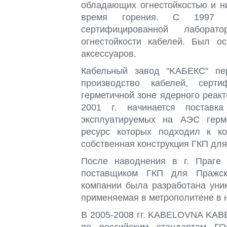
обладающих огнестойкостью и н
время горения. С 1997 г
сертифицированной лабора
огнестойкости кабелей. Был ос
аксессуаров.
Кабельный завод "KAБEКС" пе
производство кабелей, серт
герметичной зоне ядерного реак
2001 г. начинается поставк
эксплуатируемых на АЭС герме
ресурс которых подходил к к
собственная конструкция ГКП для
После наводнения в г. Праге 
поставщиком ГКП для Пражско
компании была разработана уни
применяемая в метрополитене в 
В 2005-2008 гг.
KABELOVNA KABE
по российским стандартам 