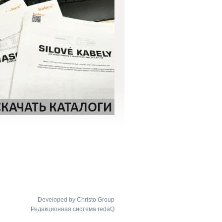
Developed by Christo Group
Редакционная система redaQ