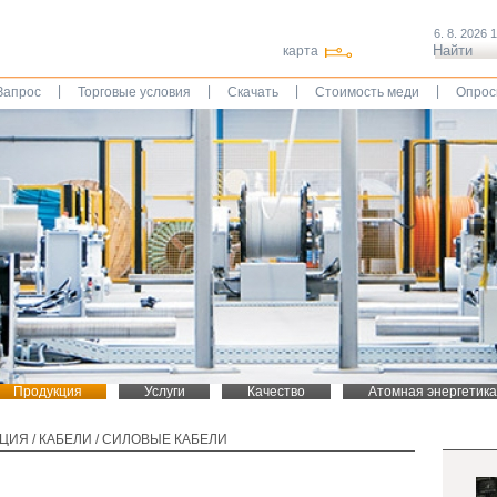
6. 8. 2026 
карта
|
|
|
|
Запрос
Торговые условия
Скачать
Стоимость меди
Опрос
Продукция
Услуги
Качество
Атомная энергетика
КЦИЯ
/
КАБЕЛИ
/
СИЛОВЫЕ КАБЕЛИ