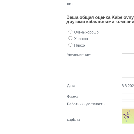
нет
Ваша общая оценка Kabelovny 
другими кабельными компан
Очень хорошо
Хорошо
Плохо
Уведомление:
Дата:
8.8.20
Фирма:
Работник - должность:
captcha