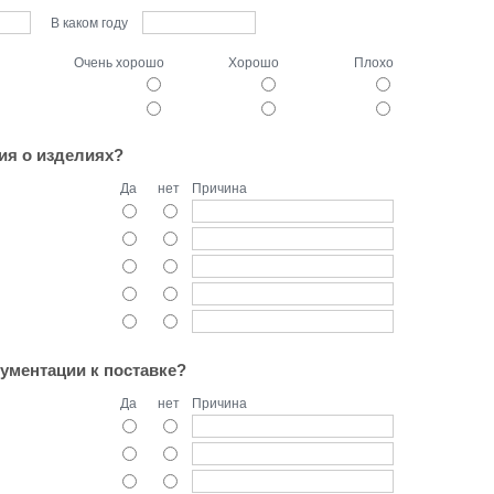
В каком году
Очень хорошо
Хорошо
Плохо
ия о изделиях?
Да
нет
Причина
ументации к поставке?
Да
нет
Причина