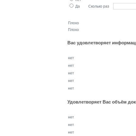
Да
Сколько раз
Плохо
Плохо
Вас удовлетворяет информац
нет
нет
нет
нет
нет
Удовлетворяет Вас объëм док
нет
нет
нет