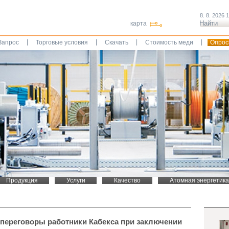
8. 8. 2026 
карта
|
|
|
|
Запрос
Торговые условия
Скачать
Стоимость меди
Опрос
Продукция
Услуги
Качество
Атомная энергетика
 переговоры работники Кабекса при заключении