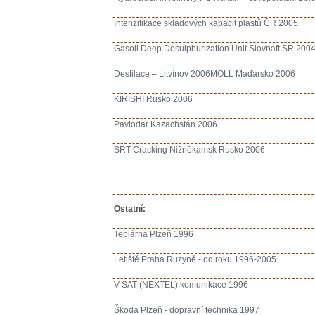
Intenzifikace skladových kapacit plastů ČR 2005
Gasoil Deep Desulphurization Unit Slovnaft SR 200
Destilace – Litvínov 2006MOLL Maďarsko 2006
KIRISHI Rusko 2006
Pavlodar Kazachstán 2006
SRT Cracking Nižněkamsk Rusko 2006
Ostatní:
Teplárna Plzeň 1996
Letiště Praha Ruzyně - od roku 1996-2005
V SAT (NEXTEL) komunikace 1996
Škoda Plzeň - dopravní technika 1997