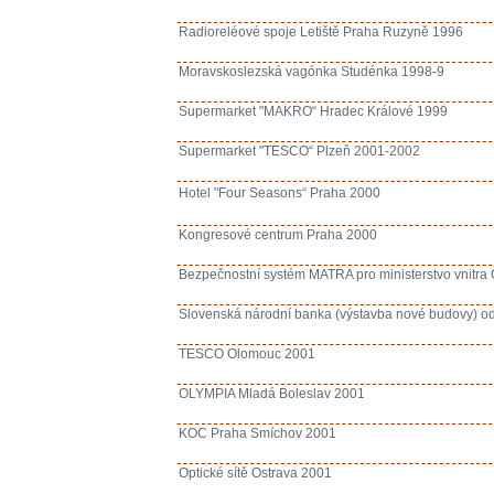
Radioreléové spoje Letiště Praha Ruzyně 1996
Moravskoslezská vagónka Studénka 1998-9
Supermarket "MAKRO“ Hradec Králové 1999
Supermarket "TESCO“ Plzeň 2001-2002
Hotel "Four Seasons“ Praha 2000
Kongresové centrum Praha 2000
Bezpečnostní systém MATRA pro ministerstvo vnitra
Slovenská národní banka (výstavba nové budovy) o
TESCO Olomouc 2001
OLYMPIA Mladá Boleslav 2001
KOC Praha Smíchov 2001
Optické sítě Ostrava 2001