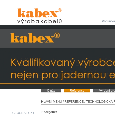
Poptávka
O nás
Reference
Výrobní pr
HLAVNÍ MENU
/
REFERENCE
/
TECHNOLOGICKÁ 
Energetika:
GEOGRAFICKY