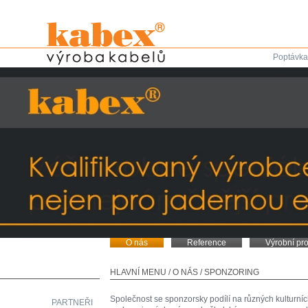
Poptávka
O nás
Reference
Výrobní pr
HLAVNÍ MENU
/
O NÁS
/
SPONZORING
Společnost se sponzorsky podílí na různých kulturní
PARTNEŘI