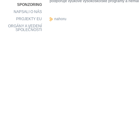
podporuje výukové vysokoškolské programy a nemalou
SPONZORING
NAPSALI O NÁS
PROJEKTY EU
nahoru
ORGÁNY A VEDENÍ
SPOLEČNOSTI